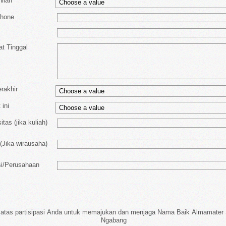
lian
hone
t Tinggal
rakhir
 ini
tas (jika kuliah)
Jika wirausaha)
i/Perusahaan
 atas partisipasi Anda untuk memajukan dan menjaga Nama Baik Almamater
Ngabang