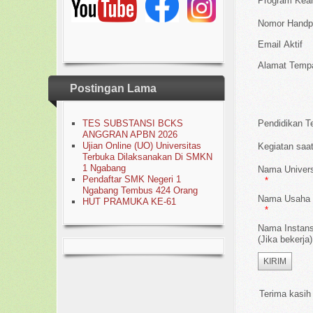
Program Keah
Nomor Handp
Email Aktif
Alamat Tempa
Postingan Lama
Pendidikan Te
TES SUBSTANSI BCKS
ANGGRAN APBN 2026
Ujian Online (UO) Universitas
Kegiatan saat
Terbuka Dilaksanakan Di SMKN
1 Ngabang
Nama Universi
Pendaftar SMK Negeri 1
Ngabang Tembus 424 Orang
Nama Usaha (
HUT PRAMUKA KE-61
Nama Instans
(Jika bekerja)
Terima kasih